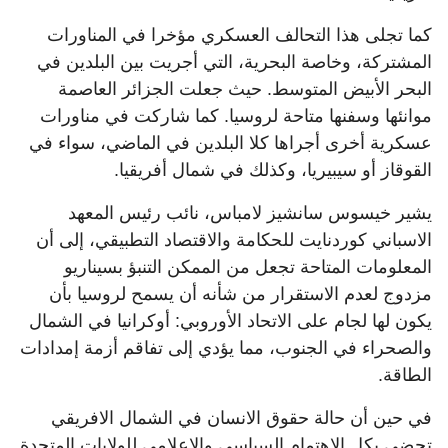
كما تجلى هذا التحالف العسكري مؤخرا في المناورات
المشتركة، وخاصة البحرية، التي أجريت بين البلدين في
البحر الأبيض المتوسط. حيث جعلت الجزائر العاصمة
موانئها وسفنها متاحة لروسيا. كما شاركت في مناورات
عسكرية أخرى أجراها كلا البلدين في الماضي، سواء في
القوقاز أو سيبيريا، وكذلك في شمال أفريقيا.
يشير خيسوس سانشيز لامباس، نائب رئيس المعهد
الاسباني كوردنايت للحكامة والاقتصاد التطبيقي، إلى أن
المعلومات المتاحة تجعل من الممكن التنبؤ بسيناريو
مزدوج لعدم الاستقرار من شأنه أن يسمح لروسيا بأن
يكون لها لجام على الاتحاد الأوروبي: أوكرانيا في الشمال
والصحراء في الجنوب، مما يؤدي إلى تفاقم أزمة إمدادات
الطاقة.
في حين أن حالة حقوق الانسان في الشمال الافريقي
تحضى بكل الاهتمام السياسي والإعلامي للولايات المتحدة