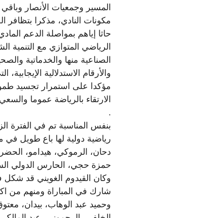
المسير وجمعيات الأنصار وباقي ا
مكونات النادي، مذكرا بتظافر ال
حاثا إياهم بمواصلة الدعم الماد
الرياضي المتوازي مع التنمية الش
الصناعية منها والخدماتية والص
والأرقام الاستدلالية الإيجابية، 
مؤكدا على استمرار تجسيد طموح
الارتقاء بالرياضة عموما والسعي 
.
بنفس المناسبة تم في الفترة الز
رياضية دولية لها باع طويل في 
دحان، الرموكي، هيدامو، الحضر
حمزة حجي، الحارس الدولي الساب
وكان القيدوم الغويني قد شكل ف
شارك في المباراة ومنهم من اكتف
وحميد عبد الوهاب، بيدان، معت
الخلفي، الرحموني، عبد المال