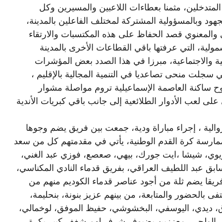
لمتدخلين، مثمنا بعطاءات اللاعبين والمسيرين وكل
جهود وبالمسؤولية المشتركة لمختلف الفاعلين بالمدينة،
ي والمعنوي قصد الحفاظ على هذه المكتسبات والارتقاء
مولية، التي عرفتها باقي القطاعات الأخرى بالمدينة
حية والاجتماعية، مبرزا في هذا الصدد بعض المؤشرات
التي سجلت منحى تصاعديا في التنمية المجالية بالإقليم ،
 ساكنة العاصمة الإسماعيلية تروم مواصلة مشوار
على لعب الأدوار الطلائعية إلى جانب باقي كبريات الأندية
والية ، إجراء مباراة ودية، جمعت بين فريق يضم وجوها
ممارسة كرة القدم الوطنية، يأتي في مقدمتهم كل من سعد
يوي، شيشا ،ايت جورك، بيهي، صعصع، فوزي عبد الغني،
ق عبد اللطيف العراقي، بفريق قدماء النادي المكناسي،
ريقا يضم ثلة من أجود عناصر قدماء الكوديم منهم من
ى بالحضور والمتابعة، من بينهم عزيز بنونة، بنحليمة،
وق، ديدي، اليوسفي، البخشوشي، حفيظ الموفق، لوخمالي،
كي، الولجي، معززين بضيوف شرف لهم شغف كبير بكرة