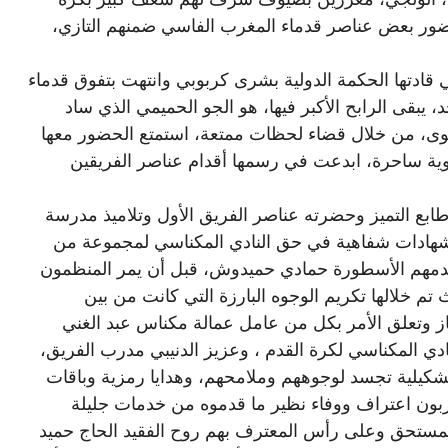
ور بعض عناصر قدماء المغرب الفاسي ضمنهم التازي،
تي قادتها الحكمة الدولية بشرى كربوبي وانتهت بتفوق قدماء
 يبقى الرابح الأكبر فيها، هو الجو الحميمي الذي ساد
وى، من خلال قضاء لحظات ممتعة، استمتع الحضور معها
ية ساحرة، ابدعت في رسمها أقدام عناصر الفريقين
بع التميز وحضرته عناصر الفريق الأول وتلاميذ مدرسة
م شهادات شفاهية في حق النادي المكناسي لمجموعة من
تقدمهم الأسطورة حمادي حميدوش، قبل أن يمر المنظمون
تم خلالها تكريم الوجوه البارزة التي كانت من بين
ز وتعلق الأمر بكل من عامل عمالة مكناس عبد الغني
ادي المكناسي لكرة القدم ، وعزيز الدنيبي مدرب الفريق،
شكيلية تجسد لوجوههم وملامحهم، وهدايا رمزية وباقات
ون اعتراف ووفاء نظير ما قدموه من خدمات جليلة
مستحق وعلى رأس المعترف بهم روح الفقيد الحاج حميد