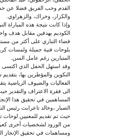
القدم وحب الفريق فضلا عن حض
والكزار، وخراك، والزهراوي.
وإذا كانت نتيجة هذه المباراة ال
الكوديم بهدفين مقابل هدف واحد،
فضاء التباري على أكثر من مست
بلوحات فنية جميلة ولمسات كرو
المتبارين رغم عامل السن.
وقد استهل الحفل الذي اكتسى طا
التكوين والمؤطرين بها، بتقدي
الفعاليات والضيوف الرياضية ي
الى فقرة الاعتراف والتقدير حيث 
المساهمين في تحقيق هذا الإنجا
الصبار ،وخالد تاعرابت رئيس الن
حيث تم تقديم للمعنيين لوحات ت
من الورود لشخصيات أخرى كعرب
ومساهمات في تحقيق الإنجاز ال