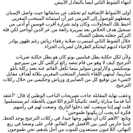
انتهاء الشوط الثاني أيضا بالتعادل الأبيض.
أولى الأشواط الإضافية لم تختلف عن سابقاتها حيث واصل الإسبان
ضغطهم للوصول إلى المرمى غير أن استماتة المنتخب المغربي
أحبط تلك المحاولات، وكان وليد شرارة أقرب قوسين أو أدنى من
تسجيل هدف الخلاص بعد تمريرة رائعة من عز الدين أوناحي لكن قلة
التركيز جعلته يخطئ الشباك.
خلال الشوط الثاني استمرت صلابة رفقاء زياش رغم ظهور بوادر
الإعياء لديهم ليحتكم الطرفان لضربات الجزاء.
ولأن لكل حكاية بطل فياسين بونو كان هو بطل حكاية ضربات
الترجيح كيف لا وهو من قام بتصد رائع لركلتي كل من سيرجيو
بوسكيتس وكارلوس سولير بينما تكفل القائم عنه بصد ركلة بابلو
ساريبيا، لينتهي اللقاء بانتصار المنتخب المغربي بثلاثة أهداف مقابل
لاشيء من توقيع كل من الصابيري وزياش وحكيمي من خلال ركلات
الترجيح.
وعقب نهاية المقابلة جاءت تصريحات الناخب الوطني إذ قال: “أعتقد
أننا قدمنا مباراة رائعة، تكتيكياً التزم اللاعبون بالخطة، لم يستسلموا.
قلت لهم إننا سنتعب، لقد دخلوا التاريخ. وضعت لهم في رأسهم
فكرة أنه يجب أن يكونوا طموحين”
وتابع: “الأهم كان أن نظهر وجها جيدا، في ركلات الترجيح يوجد الحظ،
لدينا حارس كبير، بين الأفضل في العالم، قادر على وضعنا في ربع
النهائي، اللاعبون مستعدون للموت من أجل بلدهم، نحن طموحون