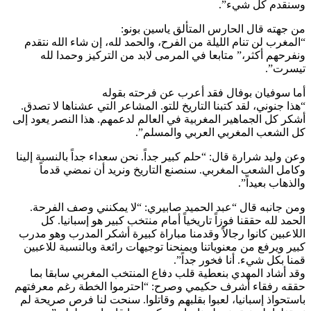
وسنقدم كل شيء”.
من جهته قال الحارس المتألق ياسين بونو:
“المغرب لن تنام الليلة من الفرح، والحمد لله، إن شاء الله نتقدم
ونفرحهم أكثر،” متابعا في المرمى لابد من التركيز وحمدا لله
تيسرت”.
أما سوفيان بوفال فقد أعرب عن فرحته بقوله
“هذا جنوني، لقد كتبنا التاريخ للتو. المشاعر التي عشناها لا تصدق.
أشكر كل الجماهير المغربية في العالم لدعمهم. هذا النصر يعود إلى
كل الشعب المغربي العربي والمسلم”.
وعن وليد شرارة قال: “حلم كبير جداً. نحن سعداء جداً بالنسبة إلينا
وكامل الشعب المغربي. سنصنع التاريخ ونريد أن نمضي قدماً
والذهاب بعيداً”.
ومن جانبه قال “عبد الحميد صابيري: “لا يمكنني وصف الفرحة.
الحمد لله حققنا فوزاً تاريخياً أمام منتخب كبير هو إسبانيا. كل
اللاعبين كانوا رجالاً وقدمنا مباراة كبيرة أشكر المدرب وهو مدرب
كبير ويرفع من معنوياتنا ويمنحنا توجيهات رائعة وبالنسبة للاعبين
قمنا بكل شيء. أنا فخور جداً”.
وقد أشاد المهدي بنعطية قلب دفاع المنتخب المغربي سابقا بما
حققه رفقاء أشرف حكيمي وصرح: “احترموا الخطة رغم معرفتهم
باستحواذ إسبانيا، لعبوا بقلبهم وقاتلوا. سنحت لنا فرص صريحة لم