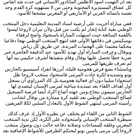
بعد أن التهمت أسود الأطلس الماتادور الاسباني في حدث شد أنفاس
كل عشاق المستديرة المجنونة وحتى من لا تستهويه كرة القدم وجد
نفسه بانتمائه العربي او الأمازيغي أو المغربي مشجعا للأسود.
ففي مباراة أجريت على أرضية استاد المدينة التعليمية دخل المنتخب
الوطني بغية كتابة إنجاز لم يكتب من قبل،ولأن ثيران لاروخا ليسوا
باللقمة السائغة حيث استهلت المباراة باستحواذ واضح لرفقاء
بوسكيتس في دقائقها الأولى فقد انتهج المنتخب الوطني نهجا دفاعيا
محكما معتمدا على الهجمات المرتدة، عن طريق كل زياش
وبوفال،وعرفت المباراة أول تهديد للأسود عند الدقيقة العاشرة،عبر
ضربة خطأ تحصل عليها بوفال وقام بتنفيذها أشرف حكيمي بيد أنها
لم تعرف طريقها للمرمى.
وباستثناء بضع فرص هجومية قليلة، أبرزها انفراد أسينسيو بالحارس
بونو وتسديدة لكرة حاذت المرمى فاستحواذ منتخب لاروخا ظل
استحواذا سلبيا دون أي فعالية هجومية،بل كاد المزراوي أن يسجل
أول أهداف اللقاء بعد تسديدة مباغتة لمرمى الإسبان ليتصدى لها
الحارس سيمون بنجاح،ومن جهته أضاع اكراد أيضا فرصة التسجيل
لصالح المنتخب الوطني بعد تلقيه كرة ممتازة من بوفال لتجانب
رأسيته المرمى لينتهي الشوط الأول بالتعادل السلبي لكلا الفريقين.
الشوط الثاني من اللقاء لم يختلف عن نظيره الأول إذ عرف كذلك
سيطرة المنتخب الإسباني واستحواذه على الكرة، لكن ندية المنتخب
المغريي وغلقه للمساحات وصلابة دفاعه حالت دون وصول منتخب
لاروخا إلى مرمى ياسين بونو ليحتكم الطرفين للأشواط الإضافية بعد