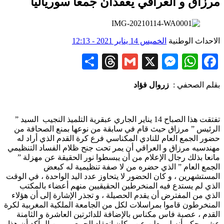
مرزاق و العراقي يعقدان جمعا سورياليا
الاحداث الوطنية
الخميس 14 يناير 2021 - 12:13
Share
Threads
Gmail
Messenger
WhatsApp
X
Facebook
بقلم الصحفي :
زروال فؤاد
تفتقت هذا الصباح 14 يناير الجاري عبقرية التلميذ النجيب السيد ”
الرئيس ” مرزاق حيث قام في سابقة من نوعها بمنع الصحافة من
حضور الجمع العام للنادي المكناسي فرع كرة القدم الذي أراد له
مهندسيه مرزاق و العراقي أن يمر تحت جنح ظلام الفساد التنظيمي
مانعا بذلك رجال الإعلام من أن يبسطوا نور الحقيقة عن مهزلة ”
الجمع العام ” الذي حضره من لا صفة تنظيمية له كبعض
المستشهرين ، و كان الحضور لا يتحاوز عدد اليد الواحدة ، في الوقت
الذي لم يستدع فيه المنخرطين الحقيقيين منهم أعضاء بالمكتب
الذي من المفترض أن يقدم الحصيلة ، و تجذر الإشارة إلى أن هؤلاء
المنخرطون قاموا بمراسلات لكل من الجامعة الملكية المغربية لكرة
القدم ، عصبة فاس مكناس بالإضافة للدائرتين العاشرة و الثامنة
عشر بحكم أنه لم يعلن عن مكان انعقاد الجمع ، و من المأكد أن هذا