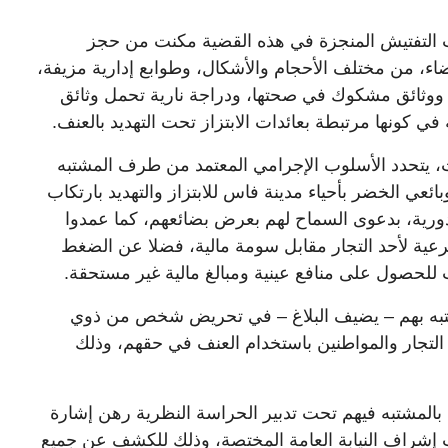
 التفتيش المنجزة في هذه القضية مكنت من حجز
اء، من مختلف الأحجام والأشكال، وطوابع إدارية مزيفة،
 ووثائق مشكوك في صحتها، ودراجة نارية تحمل وثائق
 في كونها مرتبطة بعائدات الابتزاز تحت التهديد بالعنف.
، يتحدد الأسلوب الإجرامي المعتمد من طرف المشتبه
ئعي الخضر بأحياء مدينة فاس للابتزاز والتهديد بارتكاب
 دورية، بدعوى السماح لهم بعرض بضائعهم، كما عمدوا
عية لأحد التجار مقابل سومة مالية، فضلا عن الضغط
لحصول على منافع عينية ومبالغ مالية غير مستحقة.
شتبه بهم – يضيف البلاغ – في تحريض شخص من ذوي
د التجار والمواطنين باستخدام العنف في حقهم، وذلك
اظ بالمشتبه فيهم تحت تدبير الحراسة النظرية رهن إشارة
إشراف النيابة العامة المختصة، وذلك للكشف عن جميع