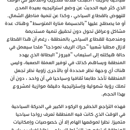
سياحية بالريف ، أصبحت هدفا للتخريب والتدمير في الوقت
الذي كثر فيه الحديث عن وضع استراتيجيه بعيدة المدى
للنهوض بالقطاع السياحي ، وكذا عن تنمية مناطق الشمال.
أو ما يصطلح عليها “بالحسيمة منارة المتوسط” وهناك عدة
مشاكل وعراقل تحول دون تحقيق تنمية مستديمة
ومندمجة للقطاع السياحي بالمنطقة ، رغم أن هذا القطاع
لازال مطلبا شعبيا “حراك الريف نموذجا” ملحا سيعمل في
حالة هيكلته إلى استيعاب “فيروز” البطالة الذي يهدد
المنطقة ويساهم كذلك في توفير العملة الصعبة، وليس
هناك أي وجهة نظر محددة أو بالأحرى زاوية نظر تجعل
المنطقة تأخذ طابعا ثقافيا وسياحيا في آن واحد ، دون أن
تملك رؤية شمولية وإستراتيجية دقيقة موازية لمشروع
بهذا الحجم.
فهذه التراجع الخطير و الركود الكبير في الحركة السياحية
في الوقت الذي كانت فيه المنطقة تعرف رواجا سياحيا
متميزا. نظرا لموقعها الهام إلا أن خصوصيات وإمكانيات