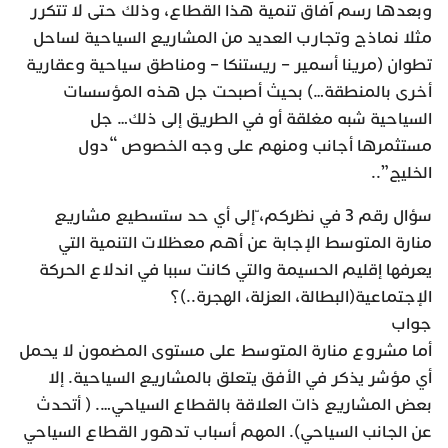
وبعدها رسم آفاق تنمية هذا القطاع، وذلك حتى لا تتكرر
مثلا نماذج وتجارب العديد من المشاريع السياحية لساحل
تطوان (مرينا أسمير – ريستنكا – ومناطق سياحية وعقارية
أخرى بالمنطقة…) بحيث أصبحت جل هذه المؤسسات
السياحية شبه مغلقة أو في الطريق إلى ذلك… جل
مستثمرها أجانب ومنهم على وجه الخصوص “دول
الخليج”..
سؤال رقم 3 في نظركم، ّإلى أي حد ستسطيع مشاريع
منارة المتوسط الإجابة عن أهم معظلات التنمية التي
يعرفها إقليم الحسيمة والتي كانت سببا في اندلاع الحركة
الإجتماعية(البطالة، العزلة، الهجرة..)؟
جواب
أما مشروع منارة المتوسط على مستوى المضمون لا يحمل
أي مؤشر يذكر في الأفق يتعلق بالمشاريع السياحية. إلا
بعض المشاريع ذات العلاقة بالقطاع السياحي…. ( أتحدث
عن الجانب السياحي). المهم أسباب تدهور القطاع السياحي