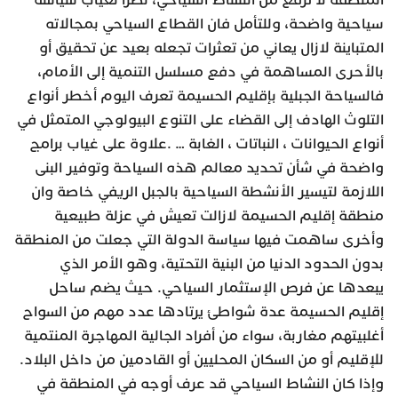
المنطقة لا ترفع من النشاط السياحي، نظرا لغياب سياسة
سياحية واضحة، وللتأمل فان القطاع السياحي بمجالاته
المتباينة لازال يعاني من تعثرات تجعله بعيد عن تحقيق أو
بالأحرى المساهمة في دفع مسلسل التنمية إلى الأمام،
فالسياحة الجبلية بإقليم الحسيمة تعرف اليوم أخطر أنواع
التلوث الهادف إلى القضاء على التنوع البيولوجي المتمثل في
أنواع الحيوانات ، النباتات ، الغابة … .علاوة على غياب برامج
واضحة في شأن تحديد معالم هذه السياحة وتوفير البنى
اللازمة لتيسير الأنشطة السياحية بالجبل الريفي خاصة وان
منطقة إقليم الحسيمة لازالت تعيش في عزلة طبيعية
وأخرى ساهمت فيها سياسة الدولة التي جعلت من المنطقة
بدون الحدود الدنيا من البنية التحتية، وهو الأمر الذي
يبعدها عن فرص الإستثمار السياحي. حيث يضم ساحل
إقليم الحسيمة عدة شواطئ يرتادها عدد مهم من السواح
أغلبيتهم مغاربة، سواء من أفراد الجالية المهاجرة المنتمية
للإقليم أو من السكان المحليين أو القادمين من داخل البلاد.
وإذا كان النشاط السياحي قد عرف أوجه في المنطقة في