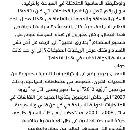
ولوظيفته الأساسية المتمثلة في السياحة والترفيه.
سؤال رقم 2 من بين أهم القطاعات التي كان ينتقدها
السكان المنطقة والجمعيات العاملة في هذا المجال، نجد
قطاع السياحة، حيث كان ينتقد بشدة سياسة الدولة في
هذا المجال، وكان يعتبرون أن هذه السياسة تقوم على
تشجيع استقدام “بطارق الخليج” إلى الريف من أجل نشر
الفساد وهتك عرض الريفيات العفيفات؟ إلى أي حد كانت
سياسة الدولة تذهب في هذا الاتجاه؟
جواب
المغرب بدوره رفع في إستراتجياته التنموية مجموعة من
التحديات الكبرى، خصوصا في مخططاته السياحية، وذلك
من قبيل “رؤية 2010” أو ما أصبح يسمى الآن ب “رؤية
2020” التي خاض المهنيون بشأنها العديد من النقاشات في
المناظرات الدولية للسياحة في كل من فاس والسعيدية
سنتي 2008 – 2009، مستحضرين في ذات السياق ظروف
حركة السياحة العالمية في ظل العولمة والمنافسة
الشديدة التي يشهدها العالم من جهة، والظرفية