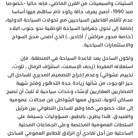
الستينات والسبعينات من القرن الماضي، فإنه حاليا -خصوصا
منذ 1990- أصبح يعرف حالة ركود تام ساهم فيها أساسا
عدم تأقلم الفاعلين السياحيين مع تحولات السياحة الدولية،
إضافة إلى تحول جغرافيا السياحة الوطنية نحو جنوب البلاد
(خاصة محور مراكش / أكادير..) الذي أضحى محج السواح
والاستثمارات السياحية.
ولكون الساحل يعد قاعدة السياحة في المنطقة. فإن
استغلاله المفرط (زحف الإسمنت، استنزاف الرمال ، تلوث،
تخييم عشوائي) وعدم إخراج التصميم المديري للساحل إلى
حيز الوجود، من شأنها زيادة حدة التدهور وفتح شهية
المضاربين العقاريين لإنشاء وحدات سياحية لا تلبث أن تصبح
مساكن ثانوية، تتحول معها الشواطئ من مجالات عمومية
إلى ملك خصوصي كما وقع للساحل التطواني بين مرتيل
والفنيدق. هذا يطرح، بالطبع، مسؤوليات جسيمة على
السلطات العمومية المختصة وعلى الجماعات المحلية
الساحلية من أجل تفادي أي انزلاق للطابع العمومي للساحل