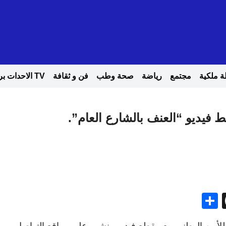
 ملكية
مجتمع
رياضة
صحة وطب
فن و ثقافة
TV الاحدات بريس
فيديو “العنف بالشارع العام”.
Share
Threads
Gma
Me