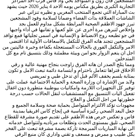
المشجعين فان زون و المتواجد بحي واد فاس قرب احد المراكز
التجارية الكبرى بطريق مكناس يومه الاحد 4 يناير 2026 حيث يشهد
بث المباراة التي تجمع المنتخب المغربي و نظيره تنزاني عبر
الشاشات العملاقة بذات الفضاء وضمانا لسلامة وفود المشجعين
تبرز جهود الاطقم الصحية المرابطة بشكل مداوم للعمل بجد
وإخلاص لتبرهن مرة أخرى عن علو كعبها و تفانيها في أداء واجبها
في جو تطبعه روح الانضباط و الإنسانية في اسمى تجلياتها فمع توافد
المشجعين تتجند هاته الفرق للتكفل بالاسعافات الأولية اذا اقتضى
الامر والتكفل الفوري بالحالات المستعجلة بكفاءة وخبرة عاليتين من
اجل ان ينعم الزوار بجو امن وبيئة مطمئنة وذلك بتنسيق تام مع كل
المتدخلين
ومما يثلج الصدر ان هاته الفرق زاوجت بنجاح مهنية عالية و رقي
الاخلاق فتراها تتعامل باحترام و ابتسامة دائمة تبعث الامل و تكون
بمثابة بلسم يخفف الألم قبل أي تدخل طبي و تمريضي
ولابد من الإشارة ان وزارة الصحة و الحماية الاجتماعية عملت على
توفير كل التجهيزات اللازمة وامكانيات بيوطبية متطورة دون اغفال
تفعيل اليات التنسيق مع المستشفيات لنقل الحالات حسب درجة
خطورتها من اجل التكفل و العلاج
مجهودات تؤكد الالتزام المتواصل بحماية صحة وسلامة الجميع و
جعل البعد الصحي ركيزة أساسية في إنجاح كاس افريقيا بمدينة
فاس و تعكس حرص هذه الأطقم على تقديم صورة مشرفة للقطاع
الصحي، تليق بمستوى الحدث وتطلعات مرتاديه.ولتتواصل خدماته
الى نهاية المباريات المبرمجة تاركة بصمة مشرفة تبعث على الفخر
بكل طبيب و ممرض و مسعف و تقني واداري كان منبع الرقي