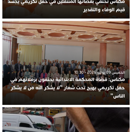
مكناس تحتفي بقضاتها المنتقلين في حفل تكريمي يجسد
قيم الوفاء والتقدير
الخميس 09 يوليو 2026 - 10:30
مكناس: قضاة المحكمة الابتدائية يحتفون بزملائهم في
حفل تكريمي بهيج تحت شعار “لا يشكر الله من لا يشكر
الناس”