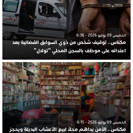
الخميس 09 يوليو 2026 - 6:36
مكناس.. توقيف شخص من ذوي السوابق القضائية بعد
اعتدائه على موظف بالسجن المحلي “تولال”
الخميس 09 يوليو 2026 - 6:15
مكناس.. الأمن يداهم محلاً لبيع الأعشاب البديلة ويحجز