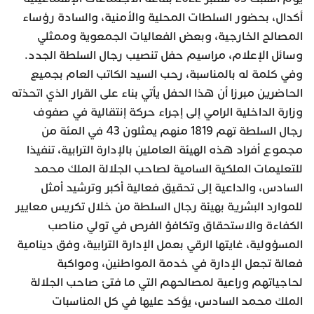
أكدال، بحضور السلطات المحلية والأمنية، والسادة رؤساء
المصالح الخارجية، وبعض الفعاليات الجمعوية وممثلي
وسائل الإعلام، مراسيم حفل تنصيب رجال السلطة الجدد.
وفي كلمة له بالمناسبة، رحب السيد الكاتب العام بجميع
الحاضرين مبرزا أن هذا الحفل يأتي بناء على القرار الذي اتحذته
وزارة الداخلية الرامي إلى إجراء حركة إنتقالية في صفوف
رجال السلطة تهم 1819 منهم يمثلون 43 في المئة من
مجموع أفراد هذه الهيئة العاملين بالإدارة الترابية، تنفيذا
للتعليمات الملكية السامية لصاحب الجلالة الملك محمد
السادس، والداعية إلى تحقيق فعالية أكبر وترشيد أمثل
للموارد البشرية بهيئة رجال السلطة من خلال تكريس معايير
الكفاءة والاستحقاق وتكافؤ الفرص في تولي مناصب
المسؤولية، غايتها الرقي بعمل الإدارة الترابية، وفق دينامية
فعالة تجعل الإدارة في خدمة المواطنين، ومواكبة
لحاجياتهم وراعية لمصالحهم التي ما فتئ صاحب الجلالة
الملك محمد السادس، يؤكد عليها في كل المناسبات