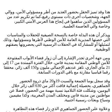
هذا وقد تميز الحفل بحضور العديد من أطر ومسؤولي الأمن، ووالي
الجهة، وشخصيات أخرى ذات مستوى رفيع،كما تم تكريم عدد من
المسؤولين الذين ساهموا في إنجاح هذا العرس الأمني الكبير،
وخاصة والي العاصمة العلمية.
ويذكر أن هذه البذلة خاصة بالنسخة الصيفية للحفلات والمناسبات
التي خصتها المديرية العامة للأمن الوطني لأطرها ومسؤوليها، وذلك
لتمثيلها أو للمشاركة في الحفلات الرسمية التي يحضرونها بصفتهم
الوظيفية.
ومن جهة أخرى تجدر الإشارة إلى أن زوار فضاء الأبواب المفتوحة
للأمن الوطني المقامة بمدينة فاس، خلال الفترة الممتدة من 17 إلى
21 ماي الجاري، ناهز عددهم الإجمالي مليون و150 ألف زائر، محققا
رقما قياسيا مقارنة مع باقي الدورات السابقة.
وقد سجل يوما الجمعة والسبت 19و20 ماي ذروة الحضور
الجماهيري، بحصيلة إجمالية فاقت أكثر من 630 ألف زائر خلال
اليومين، وشكلت فئة التلاميذ نسبة مهمة من الحضور، فضلا عن
مواطنين من مدينة فاس ومختلف المدن المغربية، وكذا مقيمين
وسياح وبعثات رسمية أجنبية.
وعلاوة على الحضور الجماهيري الذي زار فضاء هذه التظاهرة