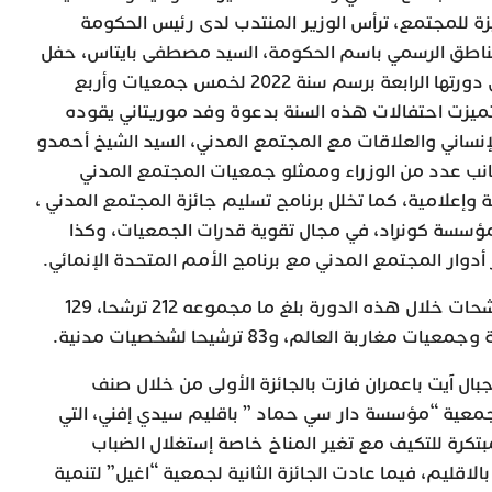
ة للمجتمع، ترأس الوزير المنتدب لدى رئيس الحكومة
 الناطق الرسمي باسم الحكومة، السيد مصطفى بايتاس، حفل
تسليم جائزة المجتمع المدني في دورتها الرابعة برسم سنة 2022 لخمس جمعيات وأربع
يزت احتفالات هذه السنة بدعوة وفد موريتاني يقوده
ساني والعلاقات مع المجتمع المدني، السيد الشيخ أحمدو
نب عدد من الوزراء وممثلو جمعيات المجتمع المدني
علامية، كما تخلل برنامج تسليم جائزة المجتمع المدني ،
 مؤسسة كونراد، في مجال تقوية قدرات الجمعيات، وكذا
دوار المجتمع المدني مع برنامج الأمم المتحدة الإنمائي.
كما تجدر الإشارة إلى أن عدد الترشحات خلال هذه الدورة بلغ ما مجموعه 212 ترشحا، 129
بة العالم، و83 ترشيحا لشخصيات مدنية.
بال آيت باعمران فازت بالجائزة الأولى من خلال صنف
معية “مؤسسة دار سي حماد ” باقليم سيدي إفني، التي
تكرة للتكيف مع تغير المناخ خاصة إستغلال الضباب
بالاقليم، فيما عادت الجائزة الثانية لجمعية “اغيل” لتنمية