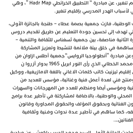
الساكنة الجبلية بقلعة مكونة إقليم تنغير، عن مبادرة ” التطبيق الخرائطي Hadr Map “، وهي
ي لأسباب الهدر المدرسي بإقليم تنغير.
وطنية، فازت جمعية بصمة عطاء – طنجة بالجائزة الأولى،
لتي تهدف إلى تحسين جودة التعليم عن طريق تقديم دروس
ة الثانية مناصفة، بين جمعية ثسغناس للثقافة والتنمية –
ساهمة في خلق بيئة ملائمة لتنشيط وتعزيز المشاركة
وعن مبادرة “أنطولوجيا الروايس”جمعية أطلس ازاوان من
مدينة أكادير والتي تسلمها السيد محمد الخطابي الذي رأى النور ابريل 1965 بدوار أزروا ن
إقليم تيزنيت كاتب كلمات الاغاني باللغة الامازيغية، ووكيل
ومنتج فني لعدة أعمل فنية وغنائية، مؤسس للعديد من
مهنية ومؤسس أيضا ومنظم للعدد من المهرجانات والسهرات
المحلي والوطنية، بالاضافة لمشاركتة في تأطير عدة برامج
نون الغنائية وبحقوق المؤلف والحقوق المجاورة وقانون
يقه، كما ساهم في تأطيـر عـدة ندوات وفـنية وثقافية
فنانين….
دت الجائزة الأولى للسيد محمد الحبيب يلكوش، عن مبادرة