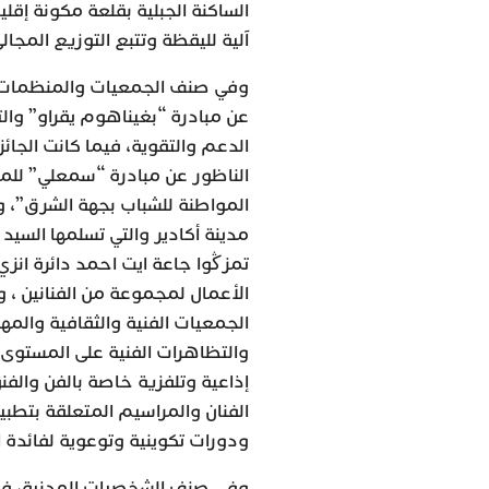
آلية لليقظة وتتبع التوزيع المجال
وفي صنف الجمعيات والمنظمات ال
عن مبادرة “بغيناهوم يقراو” وا
الدعم والتقوية، فيما كانت الجائز
الناظور عن مبادرة “سمعلي” للم
المواطنة للشباب بجهة الشرق”، 
تمزڭوا جاعة ايت احمد دائرة انزي 
الأعمال لمجموعة من الفنانين ، 
الجمعيات الفنية والثقافية وال
والتظاهرات الفنية على المستوى 
إذاعية وتلفزية خاصة بالفن والف
الفنان والمراسيم المتعلقة بتطب
ودورات تكوينية وتوعوية لفائدة ال
وفي صنف الشخصيات المدنية، فعا