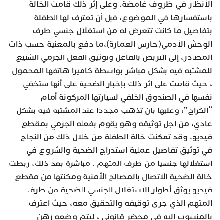
الأنظار في ظروف غامضة. وعلى إثر ذلك قامت الخالة
باستفسارها في الموضوع، فبل أن تعترف لها الطفلة
بتفاصيل ما كانت تتعرض له من استغلال جنسي طرف
الوحش الأدمي(حارس العمارة)،ما دفع بالمعنية حسب ذات
المصادر، إلى التربص بالفاعل وتوثيق الفعل الجرمي الشنيع
للمشتبه فيه بشكل مباشر بواسطة كاميرا هاتفها المحمول
، حيث قامت على إثر ذلك بإخبار الضحية على أنها ستخفي
نفسها في الصندوق الخلفي لسيارتها المركونة أمام
“الكراج”، وعليها بأن تذهب مجددا عند المشتبه فيه بشكل
عادي، من أجل توثيقه وهو يقوم بفعله الجرمي بمقطع
فيديو. وقد تمكنت خالة الطفلة من خلال ذلك من النجاح
في توثيق تفاصيل عملية استدراج الضحية والشروع في
استغلالها جنسيا من طرف المتهم . مباشرة بعد ذلك، ربطت
خالة الضحية الاتصال بالمصالح الأمنية ومكنتها من مقطع
فيديو يوثق أطوار الاستغلال الجنسي للضحية من طرف
المتهم الذي جرى توقيفه والتحقيق معه، حيث اعترف
بالمنسوب إليه في محضر قانوني ، ليتم وضعه رهن