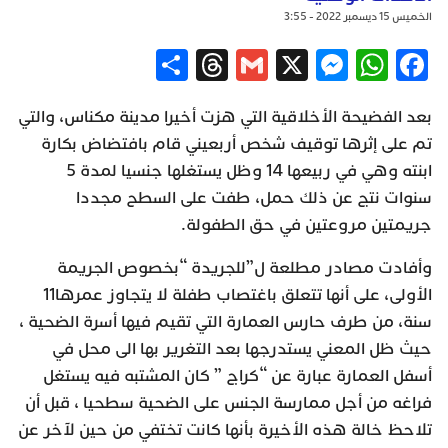
الخميس 15 ديسمبر 2022 - 3:55
Share
Threads
Gmail
Messenger
WhatsApp
X
Facebook
بعد الفضيحة الأخلاقية التي هزت أخيرا مدينة مكناس، والتي
تم على إثرها توقيف شخص أربعيني قام بافتضاض بكارة
ابنته وهي في ربيعها 14 وظل يستغلها جنسيا لمدة 5
سنوات نتج عن ذلك حمل، طفت على السطح مجددا
جريمتين مروعتين في حق الطفولة.
وأفادت مصادر مطلعة ل”للجريدة “بخصوص الجريمة
الأولى، على أنها تتعلق باغتصاب طفلة لا يتجاوز عمرها11
سنة، من طرف حارس العمارة التي تقيم فيها أسرة الضحية ،
حيث ظل المعني يستدرجها بعد التغرير بها الى محل في
أسفل العمارة عبارة عن “كراج ” كان المشتبه فيه يستغل
فراغه من أجل ممارسة الجنس على الضحية سطحيا ، قبل أن
تلاحظ خالة هذه الأخيرة بأنها كانت تختفي من حين لآخر عن