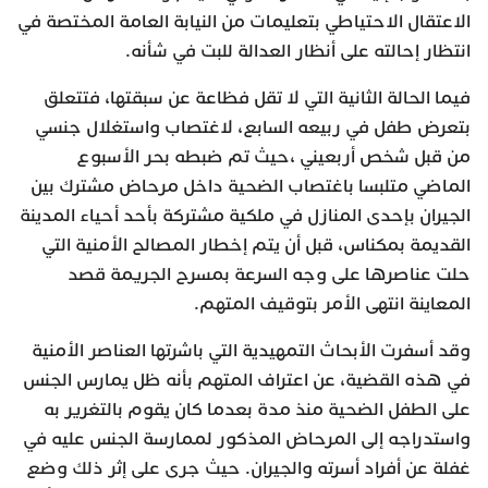
الاعتقال الاحتياطي بتعليمات من النيابة العامة المختصة في
انتظار إحالته على أنظار العدالة للبت في شأنه.
فيما الحالة الثانية التي لا تقل فظاعة عن سبقتها، فتتعلق
بتعرض طفل في ربيعه السابع، لاغتصاب واستغلال جنسي
من قبل شخص أربعيني ،حيث تم ضبطه بحر الأسبوع
الماضي متلبسا باغتصاب الضحية داخل مرحاض مشترك بين
الجيران بإحدى المنازل في ملكية مشتركة بأحد أحياء المدينة
القديمة بمكناس، قبل أن يتم إخطار المصالح الأمنية التي
حلت عناصرها على وجه السرعة بمسرح الجريمة قصد
المعاينة انتهى الأمر بتوقيف المتهم.
وقد أسفرت الأبحاث التمهيدية التي باشرتها العناصر الأمنية
في هذه القضية، عن اعتراف المتهم بأنه ظل يمارس الجنس
على الطفل الضحية منذ مدة بعدما كان يقوم بالتغرير به
واستدراجه إلى المرحاض المذكور لممارسة الجنس عليه في
غفلة عن أفراد أسرته والجيران. حيث جرى على إثر ذلك وضع