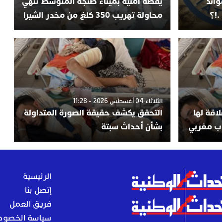
وائد
يقظة أمنية بميناء طنجة المتوسط تنهي
.!؟
محاولة تهريب 350 كلغ من مخدر الشيرا
الثلاثاء 04 أغسطس 2026 - 11:28
اقة لها
التحقق يكشف حقيقة الصورة المتداولة
اب مغربي
بشأن أحداث سبتة
الرئيسية
إتصل بنا
فريق العمل
سياسة الخصوص