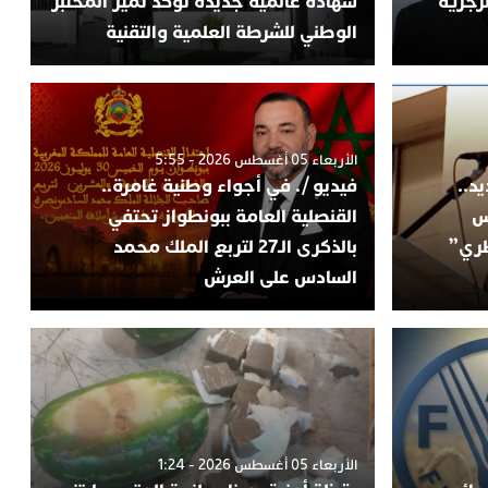
لزجرية
شهادة عالمية جديدة تؤكد تميز المختبر
الوطني للشرطة العلمية والتقنية
الأربعاء 05 أغسطس 2026 - 5:55
د..
فيديو /. في أجواء وطنية غامرة..
س
القنصلية العامة ببونطواز تحتفي
طري”
بالذكرى الـ27 لتربع الملك محمد
السادس على العرش
الأربعاء 05 أغسطس 2026 - 1:24