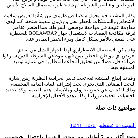
المواطنين وعناصر الشرطة لتهديد خطير باستعمال السلاح الأبيض.
وكان المشتبه فيه يحمل سكينا في ظروف من شأنها تعريض سلامة
الأشخاص والممتلكات للخطر بحي بن ذيبان بمدينة طنجة، كما أبدى
مقاومة عنيفة في مواجهة موظفي الشرطة، مما اضطر عناصر
فرقة مكافحة العصابات لاستعمال جهاز BOLAWRAP للسيطرة
على المعني بالأمر بشكل كامل ودرء الخطر الصادر عنه.
وقد مكن الاستعمال الاضطراري لهذا الجهاز البديل من تفادي
تعريض أي مواطن للخطر، بمن فيهم موظفي الشرطة الذين شاركوا
في التدخل، فضلا عن تحقيق النجاعة المطلوبة في عملية توقيف
المشتبه فيه.
وقد تم إيداع المشتبه فيه تحت تدبير الحراسة النظرية رهن إشارة
البحث القضائي الذي يجري تحت إشراف النيابة العامة المختصة،
وذلك للكشف عن جميع ظروف وملابسات هذه القضية، وكذا تحديد
الخلفيات الحقيقية وراء ارتكاب هذه الأفعال الإجرامية.
مواضيع ذات صلة
السبت 08 أغسطس 2026 - 10:43
حجز أكثر من 7 أطنان من مخدر الشيرا واعتقال شخصين