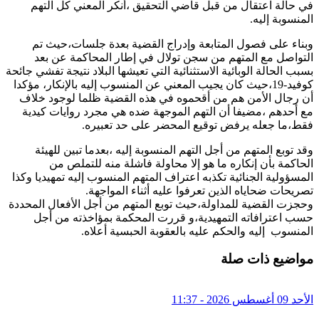
في حالة اعتقال من قبل قاضي التحقيق ،أنكر المعني كل التهم
المنسوبة إليه.
وبناء على فصول المتابعة وإدراج القضية بعدة جلسات،حيث تم
التواصل مع المتهم من سجن تولال في إطار المحاكمة عن بعد
بسبب الحالة الوبائية الاستثنائية التي تعيشها البلاد نتيجة تفشي جائحة
كوفيد-19،حيث كان يجيب المعني عن المنسوب إليه بالإنكار، مؤكدا
أن رجال الأمن هم من أقحموه في هذه القضية ظلما لوجود خلاف
مع أحدهم ،مضيفا أن التهم الموجهة ضده هي مجرد روايات كيدية
فقط،ما جعله يرفض توقيع المحضر على حد تعبيره.
وقد توبع المتهم من أجل التهم المنسوبة إليه ،بعدما تبين للهيئة
الحاكمة بأن إنكاره ما هو إلا محاولة فاشلة منه للتملص من
المسؤولية الجنائية تكذبه اعتراف المتهم المنسوب إليه تمهيديا وكذا
تصريحات ضحاياه الذين تعرفوا عليه أثناء المواجهة.
وحجزت القضية للمداولة،حيث توبع المتهم من أجل الأفعال المحددة
حسب اعترافاته التمهيدية،و قررت المحكمة بمؤاخذته من أجل
المنسوب إليه والحكم عليه بالعقوبة الحبسية أعلاه.
مواضيع ذات صلة
الأحد 09 أغسطس 2026 - 11:37