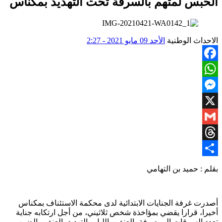
الحبس لمتهم بالسرقة تحت التهديد بمكناس
الاحداث الوطنية
الأحد 09 مايو 2021 - 2:27
Facebook
WhatsApp
Messenger
X
Gmail
Threads
Share
بقلم : حميد بن التهامي
أصدرت غرفة الجنايات الابتدائية لدى محكمة الاستئناف بمكناس
أخيرا، قرارا يقضي بمؤاخذة شخص ثلاثيني، من أجل ارتكابه جناية
تعدد السرقات الموصوفة بالعنف والليل والتهديد بالعنف والضرب