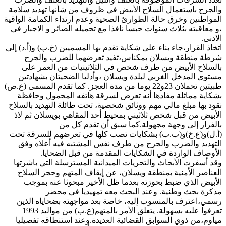
والجرح باستعمال السلاح الأبيض في ظروف من شأنها تهديد سلامة
المواطنين وخرق حالة الطوارئ الصحية وعدم ارتداء الكمامة الواقية
،و معاقبته بثلاث سنوات حبسا نافذا مع تحميله الصائر و الاجبار في
الادنى.
اتخاذ القرار،جاء بناء على شكاية تقدم بها المسميين (خ.ب) و(أ.د) إلى
شرطة منطقة ويسلان بمكناس،تفيد تعرضهما للضرب والجرح
بالسلاح الأبيض من طرف شخص في الثلاثينيات من العمر على
مستوى المدخل الغربي لبلدة ويسلان ،وأدليا الضحيتان بشهادتين
طبيتين تحملان 23و22 يوما من مدة العجز. كما تقدم المسمى (ع.ص)
بشكاية مماثلة مفادها أنه تعرض لسرقة هاتفه المحمول وحافظة
نقود بها مبلغ مالي مهم ووثائق شخصية، تحت طائلة التهديد بالسلاح
الأبيض من قبل شخص ثلاثيني بمحيط أحد المقاهي بويسلان ثم لاذ
بالفرار إلى وجهة مجهولة.كما سبق أن تقدم كل من
(أ.ل)و(ع.خ)و(ب.ب) بشكايات تصب كلها في تعرضهم للسرقة تحت
التهديد والضرب والجرح من طرف نفس المشتبه فيه أعلاه وفق
الأوصاف الواردة في الشكايات المقدمة من قبل الضحايا.
وقد أسفرت الأبحاث والتحريات الميدانية المسترسلة التي باشرتها
العناصر الأمنية بمنطقة ويسلان، عن إيقاف المتهم وحجز السلاح
الأبيض الذي ضبط بحوزته بعدما ظل الأخير مبحوثا عنه بموجب
مذكرة بحث وطنية. وعند البحث معه تمهيديا في محضر
رسمي،اعترف بالمنسوب إليه، خاصة بعد مواجهته بضحاياه الذين
تعرفوا عليه بسهولة. يتعلق الأمر بالمتهم(ع.ب) من مواليد 1993
مياوم،من ذوي السوابق القضائية العديدة.وعند استنطاقه تفصيليا