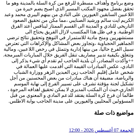
وضع برنامج وأهداف مسطرة للرفع من كرة السلة بالمدينة وهو ما
تحقق بفضل مجهود المكتب المسير الذي أصبح يضم خيرة من
اللاعبين السابقين الغيورين على النادي من بينهم اليبري محمد وعبد
الكريم ايت سالم ورشيد الصنايبي ،مما مكن من تحقيق الصعود
التاريخي للنادي و المدينة الى القسم الممتاز لينافس أعتد الفرق
الوطنية. و في ظل هذا المكتسب لازال الفريق يحتاج الى
مستشهريين ومنح مادية للاستمرار في التوهج وتحقيق نتائج ترضي
الجماهير الحجباوية ،وتجاوز بعض المشاكل والإكراهات التي تعترض
سبيل الفرع حاليا، من بينها إدارية وتتمثل في رخص اللاعبين، ومالية
وتتعلق بكيفية تدبير مصاريف تنقل الفريق خلال المباريات المبرمجة.
++وأكدت المصادر، أن بلدية الحاجب لم تقدم أي شيء يذكر إلى
النادي، عكس المبادرات القيمة التي أقدمت عليها العمالة في
شخص عامل إقليم الحاجب زين العبدين الزهر ووزارة الشباب
والرياضة، مضيفة أن هناك مبادرات من بعض المحسنين من أجل
تشكيل لجنة مؤقتة تشرف على تسيير الفرع إلى نهاية الموسم
الجاري،حيث أن المكتب المديري لا يمكن تحقيق اهدافه المرجوة ،
طالما أن فرع كرة السلة يفتقد للدعم المادي و المعنوي من قبل
المسؤولين المحليين والغيورين على مدينة الحاجب بوابة الاطلس.
مواضيع ذات صلة
الجمعة 07 أغسطس 2026 - 12:00