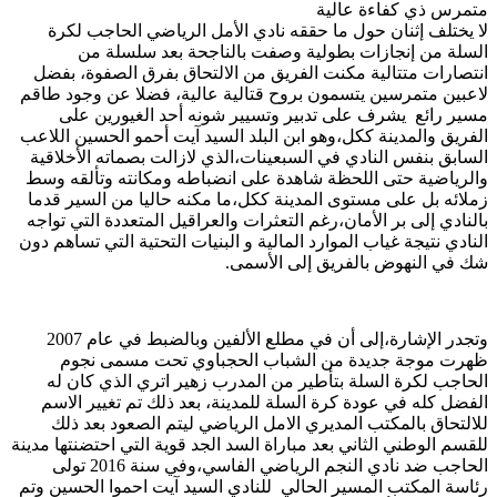
متمرس ذي كفاءة عالية
لا يختلف إثنان حول ما حققه نادي الأمل الرياضي الحاجب لكرة
السلة من إنجازات بطولية وصفت بالناجحة بعد سلسلة من
انتصارات متتالية مكنت الفريق من الالتحاق بفرق الصفوة، بفضل
لاعبين متمرسين يتسمون بروح قتالية عالية، فضلا عن وجود طاقم
مسير رائع يشرف على تدبير وتسيير شونه أحد الغيورين على
الفريق والمدينة ككل،وهو ابن البلد السيد آيت أحمو الحسين اللاعب
السابق بنفس النادي في السبعينات،الذي لازالت بصماته الأخلاقية
والرياضية حتى اللحظة شاهدة على انضباطه ومكانته وتألقه وسط
زملائه بل على مستوى المدينة ككل،ما مكنه حاليا من السير قدما
بالنادي إلى بر الأمان،رغم التعثرات والعراقيل المتعددة التي تواجه
النادي نتيجة غياب الموارد المالية و البنيات التحتية التي تساهم دون
شك في النهوض بالفريق إلى الأسمى.
وتجدر الإشارة،إلى أن في مطلع الألفين وبالضبط في عام 2007
ظهرت موجة جديدة من الشباب الحجباوي تحت مسمى نجوم
الحاجب لكرة السلة بتأطير من المدرب زهير اتري الذي كان له
الفضل كله في عودة كرة السلة للمدينة، بعد ذلك تم تغيير الاسم
للالتحاق بالمكتب المديري الامل الرياضي ليتم الصعود بعد ذلك
للقسم الوطني الثاني بعد مباراة السد الجد قوية التي احتضنتها مدينة
الحاجب ضد نادي النجم الرياضي الفاسي،وفي سنة 2016 تولى
رئاسة المكتب المسير الحالي للنادي السيد آيت احموا الحسين وتم