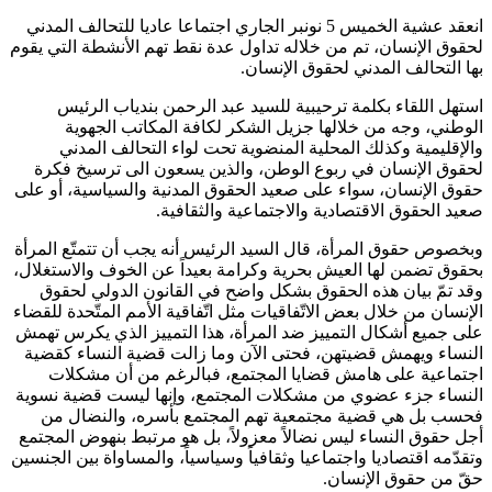
انعقد عشية الخميس 5 نونبر الجاري اجتماعا عاديا للتحالف المدني
لحقوق الإنسان، تم من خلاله تداول عدة نقط تهم الأنشطة التي يقوم
بها التحالف المدني لحقوق الإنسان.
استهل اللقاء بكلمة ترحيبية للسيد عبد الرحمن بندياب الرئيس
الوطني، وجه من خلالها جزيل الشكر لكافة المكاتب الجهوية
والإقليمية وكذلك المحلية المنضوية تحت لواء التحالف المدني
لحقوق الإنسان في ربوع الوطن، والذين يسعون الى ترسيخ فكرة
حقوق الإنسان، سواء على صعيد الحقوق المدنية والسياسية، أو على
صعيد الحقوق الاقتصادية والاجتماعية والثقافية.
وبخصوص حقوق المرأة، قال السيد الرئيس أنه يجب أن تتمتّع المرأة
بحقوق تضمن لها العيش بحرية وكرامة بعيداً عن الخوف والاستغلال،
وقد تمّ بيان هذه الحقوق بشكل واضح في القانون الدولي لحقوق
الإنسان من خلال بعض الاتّفاقيات مثل اتّفاقية الأمم المتّحدة للقضاء
على جميع أشكال التمييز ضد المرأة، هذا التمييز الذي يكرس تهمش
النساء ويهمش قضيتهن، فحتى الآن وما زالت قضية النساء كقضية
اجتماعية على هامش قضايا المجتمع، فبالرغم من أن مشكلات
النساء جزء عضوي من مشكلات المجتمع، وإنها ليست قضية نسوية
فحسب بل هي قضية مجتمعية تهم المجتمع بأسره، والنضال من
أجل حقوق النساء ليس نضالاً معزولاً، بل هو مرتبط بنهوض المجتمع
وتقدّمه اقتصاديا واجتماعيا وثقافياً وسياسياً، والمساواة بين الجنسين
حقّ من حقوق الإنسان.