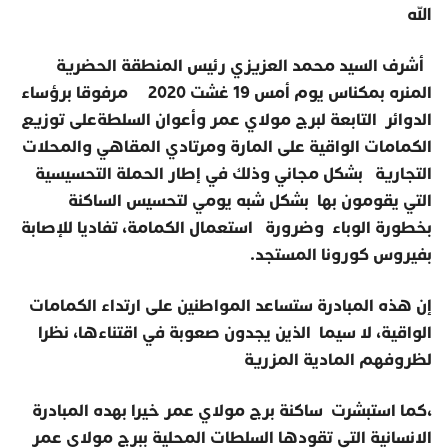
الله
أشرف السيد محمد العزيزي رئيس المنطقة الحضرية
المنره بمكناس يوم أمس 19 غشت 2020 مرفوقا برؤساء
الدوائر التابعة لبرج مولاي عمر وأعوان السلطةعلى توزيع
الكمامات الواقية على المارة ومرتادي المقاهي والمحلات
التجارية بشكل مجاني وذلك في إطار الحملة التحسيسية
التي يقومون بها بشكل شبه يومي لتحسيس الساكنة
بخطورة الوباء وضرورة استعمال الكمامة، تفاديا للإصابة
بفيروس كورونا المستجد.
إن هذه المبادرة ستساعد المواطنين على ارتداء الكمامات
الواقية، لا سيما الذين يجدون صعوبة في اقتناءها، نظرا
لظروفهم المادية المزرية
،كما استبشرت ساكنة برج مولاي عمر خيرا بهده المبادرة
الانسانية التي تقودها السلطات المحلية ببرج مولاي عمر