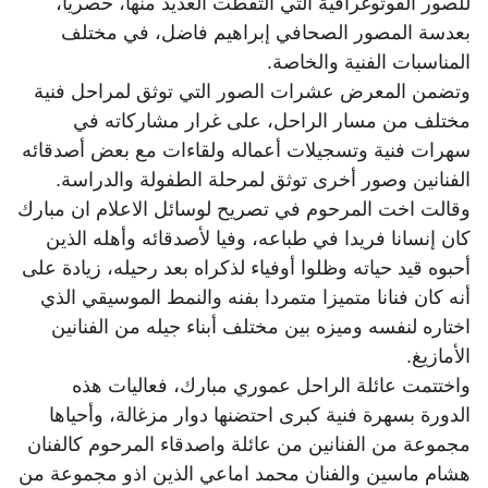
للصور الفوتوغرافية التي التقطت العديد منها، حصريا،
بعدسة المصور الصحافي إبراهيم فاضل، في مختلف
المناسبات الفنية والخاصة.
وتضمن المعرض عشرات الصور التي توثق لمراحل فنية
مختلف من مسار الراحل، على غرار مشاركاته في
سهرات فنية وتسجيلات أعماله ولقاءات مع بعض أصدقائه
الفنانين وصور أخرى توثق لمرحلة الطفولة والدراسة.
وقالت اخت المرحوم في تصريح لوسائل الاعلام ان مبارك
كان إنسانا فريدا في طباعه، وفيا لأصدقائه وأهله الذين
أحبوه قيد حياته وظلوا أوفياء لذكراه بعد رحيله، زيادة على
أنه كان فنانا متميزا متمردا بفنه والنمط الموسيقي الذي
اختاره لنفسه وميزه بين مختلف أبناء جيله من الفنانين
الأمازيغ.
واختتمت عائلة الراحل عموري مبارك، فعاليات هذه
الدورة بسهرة فنية كبرى احتضنها دوار مزغالة، وأحياها
مجموعة من الفنانين من عائلة واصدقاء المرحوم كالفنان
هشام ماسين والفنان محمد اماعي الذين اذو مجموعة من