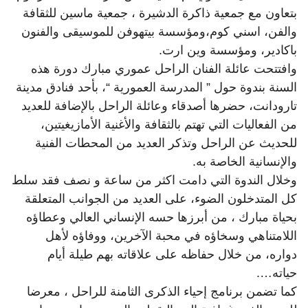
بتعاون مع جمعية ذاكرة الدشيرة ، جمعية ماسين للثقافة
والفن، اسني كوم،ومؤسسة بيتهوفن للموسيقى والفنون
باكادير، ومؤسسة وين ارت.
وافتتحت عائلة الفنان الراحل عموري مبارك دورة هذه
السنة بندوة حول ” المدرسة العمورية “، بأحد فنادق مدينة
تارودانت، حضرها أصدقاء وعائلة الراحل بالإضافة للعديد
من الفعاليات التي تهتم بالثقافة والأغنية الأمازيغيتين،
للحديث عن الراحل وتذكر العديد من المحطات الفنية
والإنسانية الخاصة به.
وخلال الندوة التي دامت اكثر من ساعة و نصف فقد سلط
كل المتدخلون الضوء، على العديد من الجوانب المتعلقة
بحياة مبارك ، من أبرزها حسه الإنساني العالي وعطاؤه
اللامتناهي وسخاؤه في محبة الآخرين، ووفاؤه لأهل
دواره، من خلال حفاظه على علاقاته بهم طيلة أيام
حياته….
كما تضمن برنامج إحياء الذكرى الثامنة للراحل ، معرضا