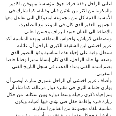
اغاني الراحل رفقة فرقة جوق مؤسسة بيتهوفن باكادير
والمكونة من اكثر من ثلاثين فنان وفنانة، كما شارك في
الأمسية الفنية كل من مجموعة ايمدوكال التي تفاعل معها
الجمهور الغفير الذي كان في الموعد مع التظاهرة،
بالإضافة الى الفنان حميد انرزاف وحسن العاتي
ومصطفى لارياش، واحواش المنطقة، وبهذه المناسبة أكد
عزيز اخنشي ابن الشقيقة الكبرى للراحل أن عائلته
ستظل وفية على إحياء هذه المناسبة وفق التصور الذي
وضعه لها خاله الراحل، الذي كان إنسانا مميزا وفنانا خاصا
بصم اسمه الفني بمداد الذهب في سجل التاريخ الفني
المغربي.
وأضاف عزيز اخنشي أن الراحل عموري مبارك أوصى أن
يوارى جثمانه الثرى في مقبرة دوار مزغالة، كما شاء أن
يتم إحياء ذكرى رحيله وسط دواره وبين سكانه، من خلال
زيارة قبره وإقامة حفل فني تؤدى فيها أغنياته ويكون
مناسبة للقاء مجموعة من الفنانين المغاربة.
وللاشارة فخلال هذه الدورة فقد تم تأسيس مؤسسة